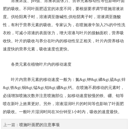
溶液浓度、pH值、溶液表面张力、营养元素移动性等也影响叶面
肥的吸收。不同叶面肥适宜的浓度不同，要根据要求调节喷施溶液浓
度。供给阳离子时，溶液调至微碱性;供给阴离子时，溶液调至微酸
性，有利于营养元素的吸收。专家认为，在喷施液中加入2%的中性洗
衣粉，可减小溶液的表面张力，增大溶液与叶片的接触面积，营养吸
收快。叶片的吸收与养分在叶内的移动性呈正相关，叶片内营养移动
速度快的营养元素，吸收速度也更快。
各类元素在植物叶片内的移动速度
叶片内营养元素的移动速度一般为：氮&gt;钾&gt;磷&gt;硫&gt;锌
&gt;铁&gt;铜&gt;锰&gt;钼&gt;硼&gt;钙。在喷施不易移动的元素时，
必须增加喷施次数并注意喷施部位，如移动速度较慢的铁、硼、钼等
喷在新叶上效果更好。另外，溶液湿润叶片的时间等也影响了叶面肥
的吸收。一般叶片湿润时间在30分钟至1小时内，吸收的速度最快。
上一篇：
喷施叶面肥的注意事项