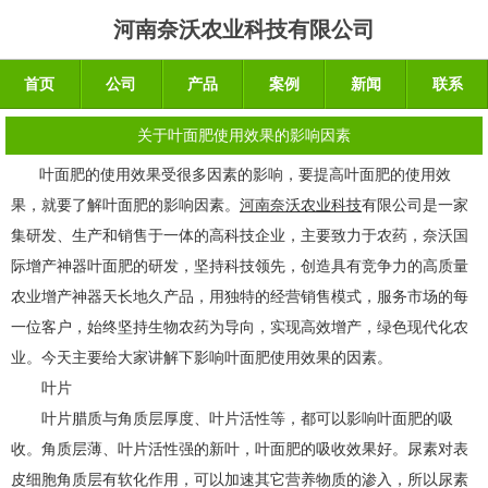
河南奈沃农业科技有限公司
首页
公司
产品
案例
新闻
联系
关于叶面肥使用效果的影响因素
叶面肥的使用效果受很多因素的影响，要提高叶面肥的使用效
果，就要了解叶面肥的影响因素。
河南奈沃农业科技
有限公司是一家
集研发、生产和销售于一体的高科技企业，主要致力于农药，
奈沃国
际增产神器
叶面肥
的研发，坚持科技领先，创造具有竞争力的高质量
农业
增产神器天长地久
产品，用独特的经营销售模式，服务市场的每
一位客户，始终坚持生物农药为导向，实现高效增产，绿色现代化农
业。今天主要给大家讲解下影响叶面肥使用效果的因素。
叶片
叶片腊质与角质层厚度、叶片活性等，都可以影响叶面肥的吸
收。角质层薄、叶片活性强的新叶，叶面肥的吸收效果好。尿素对表
皮细胞角质层有软化作用，可以加速其它营养物质的渗入，所以尿素