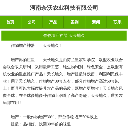
河南奈沃农业科技有限公司
首页
公司
产品
案例
新闻
联系
作物增产神器-天长地久
作物
增产神器
――天长地久！
增产界的巨星——天长地久是由荷兰皇家科学院、欧盟农业联合
会联合攻关研制，采用最新工艺，纯生物制剂，绿色安全，是欧盟有
机农业的重点推广产品！天长地久，增产提质降残留，利国利民保丰
收！用了天长地久，作物增产30％左右，部分作物增产高达50％以
上！而且可以大幅度提升农产品的品质，既增产更增收！天长地久风
糜全球，在全球多地多种作物上创造了高产奇迹，天长地久，世界农
民都在用！
增产：一般作物增产30%、部分作物增产50%以上
提质：品相好、找回30年前的味道