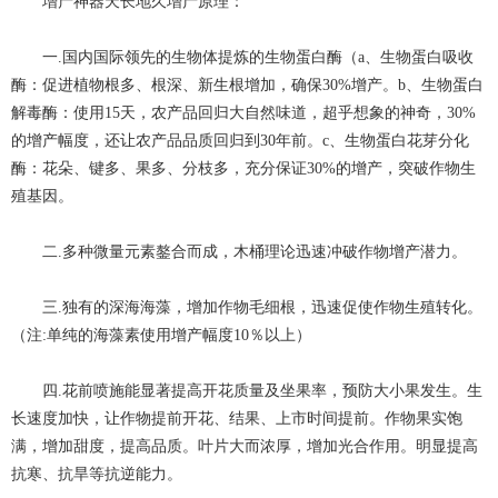
增产神器天长地久
增产原理：
一.国内国际领先的生物体提炼的生物蛋白酶（a、生物蛋白吸收
酶：促进植物根多、根深、新生根增加，确保30%增产。b、生物蛋白
解毒酶：使用15天，农产品回归大自然味道，超乎想象的神奇，30%
的增产幅度，还让农产品品质回归到30年前。c、生物蛋白花芽分化
酶：花朵、键多、果多、分枝多，充分保证30%的增产，突破作物生
殖基因。
二.多种微量元素鏊合而成，木桶理论迅速冲破作物增产潜力。
三.独有的深海海藻，增加作物毛细根，迅速促使作物生殖转化。
（注:单纯的海藻素使用增产幅度10％以上）
四.花前喷施能显著提高开花质量及坐果率，预防大小果发生。生
长速度加快，让作物提前开花、结果、上市时间提前。作物果实饱
满，增加甜度，提高品质。叶片大而浓厚，增加光合作用。明显提高
抗寒、抗旱等抗逆能力。