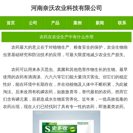
河南奈沃农业科技有限公司
首页
公司
产品
案例
新闻
联系
农药在农业生产中有什么作用
农药
最大的意义在于对植物生产、粮食安全的保护，农业生物病
虫害基础研究和防治技术的应用，可最大限度地减少农业生产损失。
农药可以用来杀灭昆虫、真菌和其他危害作物生长的生物。最早
使用的农药有滴滴涕、六六六等它们能大量消灭害虫。但它们的稳定
性好，能在环境中长期存在，并在动植物及人体中不断积累，为此被
淘汰。后来改用有机磷农药，如敌敌畏等，替代最初的农药。然而它
们含有磷元素，容易造成水生物富营养化。近年来，一批高效低毒的
农药出现，现在人们已经找到了具有专一性的农药，即激素类农药。