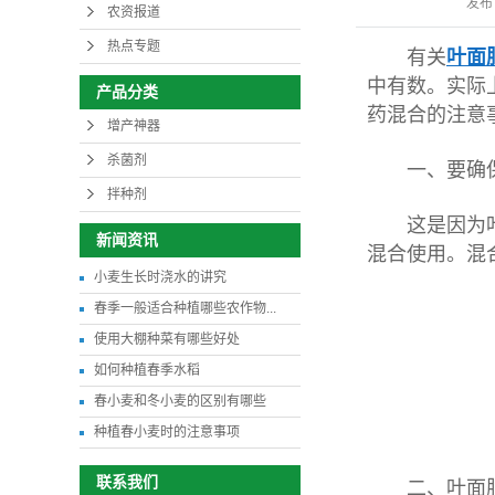
发布
农资报道
热点专题
有关
叶面
中有数。实际
产品分类
药混合的注意
增产神器
杀菌剂
一、要确保
拌种剂
这是因为叶面
新闻资讯
混合使用。混
小麦生长时浇水的讲究
春季一般适合种植哪些农作物...
使用大棚种菜有哪些好处
如何种植春季水稻
春小麦和冬小麦的区别有哪些
种植春小麦时的注意事项
联系我们
二、叶面肥