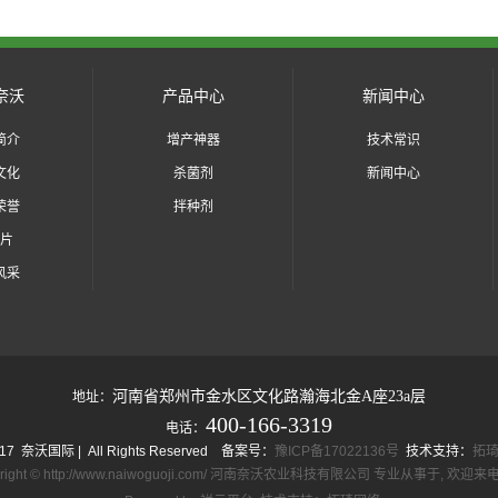
奈沃
产品中心
新闻中心
简介
增产神器
技术常识
文化
杀菌剂
新闻中心
荣誉
拌种剂
片
风采
河南省郑州市金水区文化路瀚海北金A座23a层
地址：
400-166-3319
电话：
017 奈沃国际 | All Rights Reserved 备案号：
豫ICP备17022136号
技术支持：
拓
yright © http://www.naiwoguoji.com/ 河南奈沃农业科技有限公司 专业从事于, 欢迎来