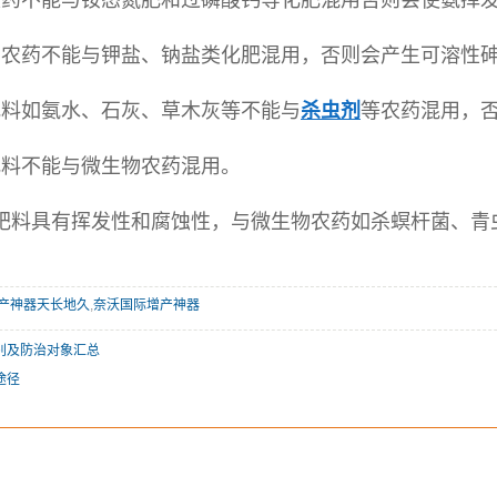
不能与铵态氮肥和过磷酸钙等化肥混用否则会使氨挥发
药不能与钾盐、钠盐类化肥混用，否则会产生可溶性砷
料如氨水、石灰、草木灰等不能与
杀虫剂
等农药混用，
料不能与微生物农药混用。
具有挥发性和腐蚀性，与微生物农药如杀螟杆菌、青虫
产神器天长地久
,
奈沃国际增产神器
别及防治对象汇总
途径