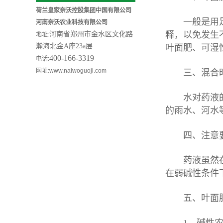
荷兰皇家奈沃控股集团中国有限公司
一般是用足量
河南奈沃农业科技有限公司
释，以免发生
河南省郑州市金水区文化路
地址:
瀚海北金A座
23a
层
叶面肥、可湿
400-166-3319
电话:
网址:
www.naiwoguoji.com
三、混合时
水对药液的影
的雨水、河水
四、注意要
药液虽然在刚
在弱碱性条件
五、叶面肥