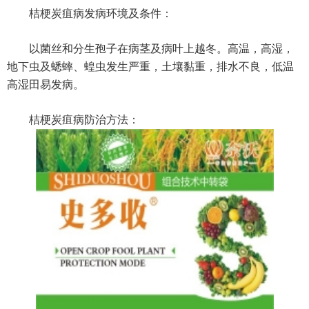
桔梗炭疽病发病环境及条件：
以菌丝和分生孢子在病茎及病叶上越冬。高温，高湿，
地下虫及蟋蟀、蝗虫发生严重，土壤黏重，排水不良，低温
高湿田易发病。
桔梗炭疽病防治方法：