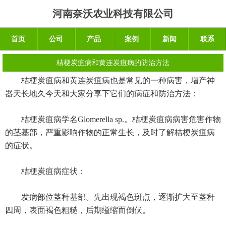
河南奈沃农业科技有限公司
首页
公司
产品
案例
新闻
联系
桔梗炭疽病和黄连炭疽病的防治方法
桔梗炭疽病和黄连炭疽病也是常见的一种病害，增产神
器天长地久今天和大家分享下它们的病症和防治方法：
桔梗炭疽病学名Glomerella sp.。桔梗炭疽病病害危害作物
的茎基部，严重影响作物的正常生长，及时了解桔梗炭疽病
的症状。
桔梗炭疽病症状：
发病部位茎秆基部。先出现褐色斑点，逐渐扩大至茎秆
四周，表面褐色粗糙，后期缢缩而倒伏。