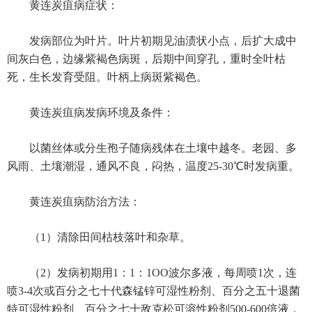
黄连炭疽病症状：
发病部位为叶片。叶片初期见油渍状小点，后扩大成中
间灰白色，边缘紫褐色病斑，后期中间穿孔，重时全叶枯
死，生长发育受阻。叶柄上病斑紫褐色。
黄连炭疽病发病环境及条件：
以菌丝体或分生孢子随病残体在土壤中越冬。老园、多
风雨、土壤潮湿，通风不良，闷热，温度25-30℃时发病重。
黄连炭疽病防治方法：
（1）清除田间枯枝落叶和杂草。
（2）发病初期用1：1：1OO波尔多液，每周喷1次，连
喷3-4次或百分之七十代森锰锌可湿性粉剂、百分之五十退菌
特可湿性粉剂、百分之七十敌克松可溶性粉剂500-600倍液，